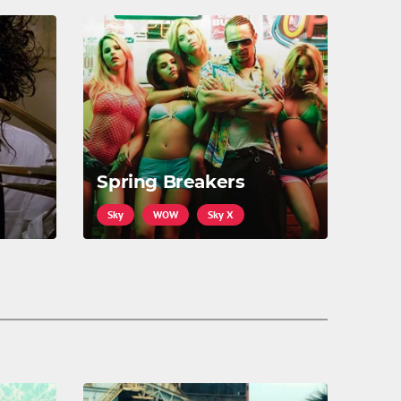
Spring Breakers
Sky
WOW
Sky X