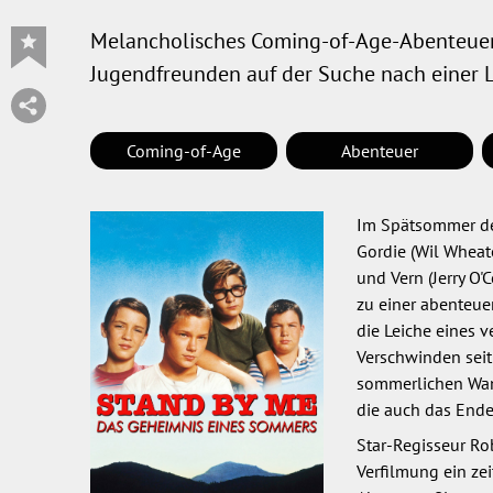
Melancholisches Coming-of-Age-Abenteuer
Jugendfreunden auf der Suche nach einer L
Coming-of-Age
Abenteuer
Im Spätsommer de
Gordie (Wil Wheato
und Vern (Jerry O
zu einer abenteue
die Leiche eines 
Verschwinden seit
sommerlichen Wand
die auch das Ende
Star-Regisseur Ro
Verfilmung ein ze