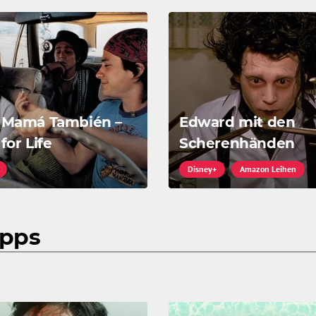
 Mamá También –
Edward mit den
for Life
Scherenhänden
Disney+
Amazon Leihen
ipps