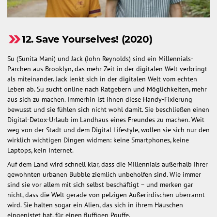
12. Save Yourselves! (2020)
Su (Sunita Mani) und Jack (John Reynolds) sind ein Millennials-
Pärchen aus Brooklyn, das mehr Zeit in der digitalen Welt verbringt
als miteinander. Jack lenkt sich in der digitalen Welt vom echten
Leben ab. Su sucht online nach Ratgebern und Möglichkeiten, mehr
aus sich zu machen. Immerhin ist ihnen diese Handy-Fixierung
bewusst und sie fühlen sich nicht wohl damit. Sie beschließen einen
Digital-Detox-Urlaub im Landhaus eines Freundes zu machen. Weit
weg von der Stadt und dem Digital Lifestyle, wollen sie sich nur den
wirklich wichtigen Dingen widmen: keine Smartphones, keine
Laptops, kein Internet.
Auf dem Land wird schnell klar, dass die Millennials außerhalb ihrer
gewohnten urbanen Bubble ziemlich unbeholfen sind. Wie immer
sind sie vor allem mit sich selbst beschäftigt – und merken gar
nicht, dass die Welt gerade von pelzigen Außerirdischen überrannt
wird. Sie halten sogar ein Alien, das sich in ihrem Häuschen
eingenistet hat, für einen fluffigen Pouffe.