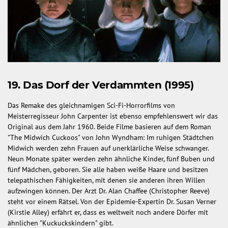
19. Das Dorf der Verdammten (1995)
Das Remake des gleichnamigen Sci-Fi-Horrorfilms von
Meisterregisseur John Carpenter ist ebenso empfehlenswert wir das
Original aus dem Jahr 1960. Beide Filme basieren auf dem Roman
"The Midwich Cuckoos" von John Wyndham: Im ruhigen Städtchen
Midwich werden zehn Frauen auf unerklärliche Weise schwanger.
Neun Monate später werden zehn ähnliche Kinder, fünf Buben und
fünf Mädchen, geboren. Sie alle haben weiße Haare und besitzen
telepathischen Fähigkeiten, mit denen sie anderen ihren Willen
aufzwingen können. Der Arzt Dr. Alan Chaffee (Christopher Reeve)
steht vor einem Rätsel. Von der Epidemie-Expertin Dr. Susan Verner
(Kirstie Alley) erfährt er, dass es weltweit noch andere Dörfer mit
ähnlichen "Kuckuckskindern" gibt.