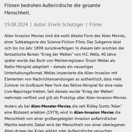
Filmen bedrohen Außerirdische die gesamte
Menschheit.
19.08.2024
|
Autor: Erwin Schotzger
|
Filme
Alien Invasion Movies sind die wohl älteste Form des Alien Movies,
einer Subkategorie des Science-Fiction-Films. Das Subgenre lässt
sich bis ins Jahr 1898 zurückverfolgen: In diesem Jahr erschien der
fantastische Roman "Krieg der Welten" von H.C. Wells. 40 Jahre
später wurde das Buch von Meisterregisseur Orson Welles als
Radio-Hörspiel adaptiert – damals ein neuartiges
Unterhaltungsformat. Welles inszenierte die Alien-Invasion mit
Elementen von Nachrichtensendungen so authentisch, dass viele
Zuhörer im Großraum New York das fiktive Hörspiel für eine reale
Live-Reportage hielten. Seit damals wurde "Krieg der Welten"
mehrmals verfilmt und gilt als Prototyp aller Alien-Invasion-Movies.
Anders als bei
Alien-Monster-Movies
, die seit Ridley Scotts "Alien"
eine Blütezeit erlebten (1979), wird in
Alien-Invasion Movies
die
Menschheit von einer großangelegten Invasion außerirdischer
Mächte bedroht. Dabei wird der Menschheit von einer überlegenen
Alien-Armee der Krieg erklärt oder Außerirdische versuchen,