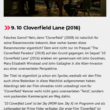
9. 10 Cloverfield Lane (2016)
Falsches Genre? Nein, denn "Cloverfield" (2008) ist natürlich für
seine Riesenmonster bekannt. Aber woher kamen diese
Riesenmonster eigentlich? Dem wird nicht nur im Prequel "The
Cloverfield Paradox" (2018) auf den Grund gegangen. Im Sequel "10
Cloverfield Lane" (2016) erleben wir gemeinsam mit John Goodman,
Mary Elizabeth Winstead und John Gallagher Jr. die Alien-Invasion
aus einer unerwarteten Perspektive.
Der Titel ist eigentlich ja schon ein Spoiler, weshalb wir den Film
auch ohne Bedenken in diese Watchlist aufgenommen haben.
Allerdings lebt der Film ohnedies nicht unbedingt vom für
"Cloverfield"-Kenner wohl nicht ganz unerwarteten "Twist", sondern
vom packenden Kammerspiel am Weg dahin.
"10 Cloverfield Lane" ist bei Sky (WOW bzw. Sky X) im Programm und als
Leihangebot bei Prime Video verfügbar. Der erste Film "Cloverfield" ist