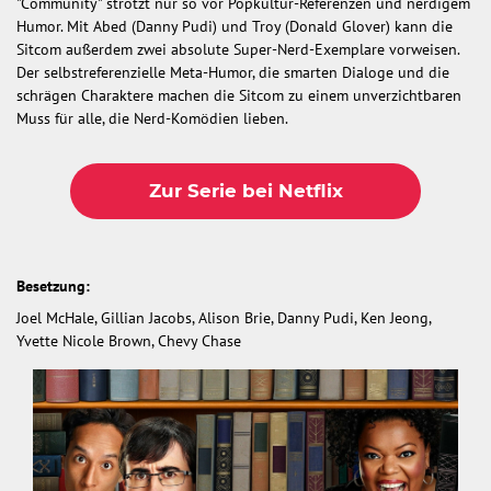
"Community" strotzt nur so vor Popkultur-Referenzen und nerdigem
Humor. Mit Abed (Danny Pudi) und Troy (Donald Glover) kann die
Sitcom außerdem zwei absolute Super-Nerd-Exemplare vorweisen.
Der selbstreferenzielle Meta-Humor, die smarten Dialoge und die
schrägen Charaktere machen die Sitcom zu einem unverzichtbaren
Muss für alle, die Nerd-Komödien lieben.
Zur Serie bei Netflix
Besetzung:
Joel McHale, Gillian Jacobs, Alison Brie, Danny Pudi, Ken Jeong,
Yvette Nicole Brown, Chevy Chase