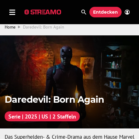
Entdecken
Home
Daredevil: Born Again
Daredevil: Born Again
Serie | 2025 | US | 2 Staffeln
Das Superhelden- & Crime-Drama aus dem Hause Marvel