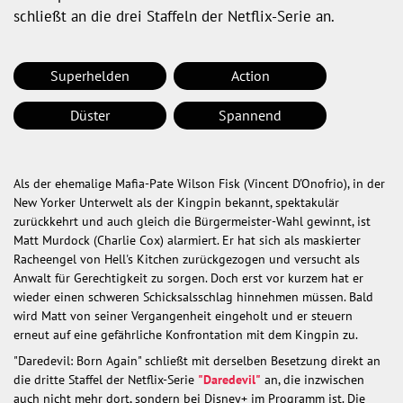
schließt an die drei Staffeln der Netflix-Serie an.
Superhelden
Action
Düster
Spannend
Als der ehemalige Mafia-Pate Wilson Fisk (Vincent D'Onofrio), in der
New Yorker Unterwelt als der Kingpin bekannt, spektakulär
zurückkehrt und auch gleich die Bürgermeister-Wahl gewinnt, ist
Matt Murdock (Charlie Cox) alarmiert. Er hat sich als maskierter
Racheengel von Hell's Kitchen zurückgezogen und versucht als
Anwalt für Gerechtigkeit zu sorgen. Doch erst vor kurzem hat er
wieder einen schweren Schicksalsschlag hinnehmen müssen. Bald
wird Matt von seiner Vergangenheit eingeholt und er steuern
erneut auf eine gefährliche Konfrontation mit dem Kingpin zu.
"Daredevil: Born Again" schließt mit derselben Besetzung direkt an
die dritte Staffel der Netflix-Serie
"Daredevil"
an, die inzwischen
auch nicht mehr dort, sondern bei Disney+ im Programm ist. Die