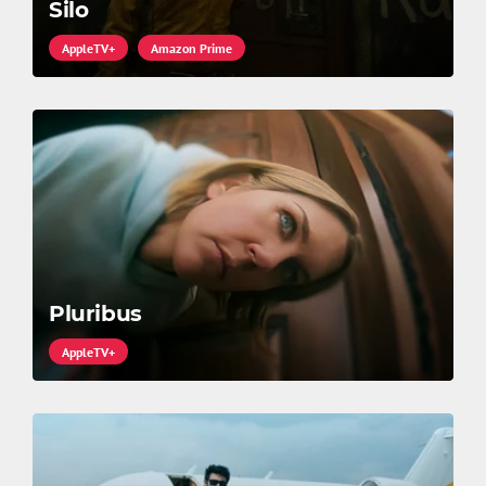
Silo
AppleTV+
Amazon Prime
Pluribus
AppleTV+