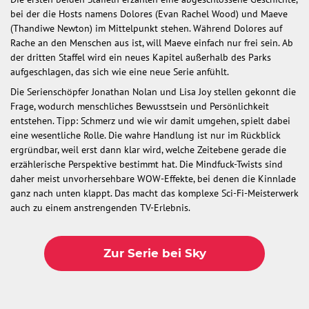
bei der die Hosts namens Dolores (Evan Rachel Wood) und Maeve
(Thandiwe Newton) im Mittelpunkt stehen. Während Dolores auf
Rache an den Menschen aus ist, will Maeve einfach nur frei sein. Ab
der dritten Staffel wird ein neues Kapitel außerhalb des Parks
aufgeschlagen, das sich wie eine neue Serie anfühlt.
Die Serienschöpfer Jonathan Nolan und Lisa Joy stellen gekonnt die
Frage, wodurch menschliches Bewusstsein und Persönlichkeit
entstehen. Tipp: Schmerz und wie wir damit umgehen, spielt dabei
eine wesentliche Rolle. Die wahre Handlung ist nur im Rückblick
ergründbar, weil erst dann klar wird, welche Zeitebene gerade die
erzählerische Perspektive bestimmt hat. Die Mindfuck-Twists sind
daher meist unvorhersehbare WOW-Effekte, bei denen die Kinnlade
ganz nach unten klappt. Das macht das komplexe Sci-Fi-Meisterwerk
auch zu einem anstrengenden TV-Erlebnis.
Zur Serie bei Sky