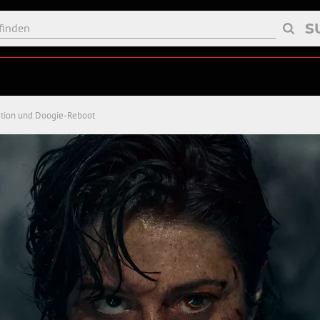
S
ction und Doogie-Reboot