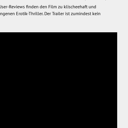
 User-Reviews finden den Film zu klischeehaft und
enen Erotik-Thriller. Der Trailer ist zumindest kein