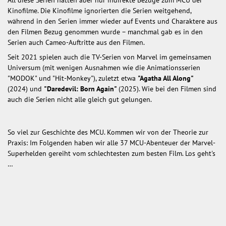
Kinofilme. Die Kinofilme ignorierten die Serien weitgehend,
während in den Serien immer wieder auf Events und Charaktere aus
den Filmen Bezug genommen wurde – manchmal gab es in den
Serien auch Cameo-Auftritte aus den Filmen.
Seit 2021 spielen auch die TV-Serien von Marvel im gemeinsamen
Universum (mit wenigen Ausnahmen wie die Animationsserien
"MODOK" und "Hit-Monkey"), zuletzt etwa
"Agatha All Along"
(2024)
und
"Daredevil: Born Again"
(2025). Wie bei den Filmen sind
auch die Serien nicht alle gleich gut gelungen.
So viel zur Geschichte des MCU. Kommen wir von der Theorie zur
Praxis: Im Folgenden haben wir alle 37 MCU-Abenteuer der Marvel-
Superhelden gereiht vom schlechtesten zum besten Film. Los geht's
…