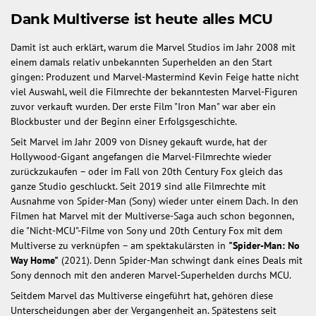
Dank Multiverse ist heute alles MCU
Damit ist auch erklärt, warum die Marvel Studios im Jahr 2008 mit
einem damals relativ unbekannten Superhelden an den Start
gingen: Produzent und Marvel-Mastermind Kevin Feige hatte nicht
viel Auswahl, weil die Filmrechte der bekanntesten Marvel-Figuren
zuvor verkauft wurden. Der erste Film "Iron Man" war aber ein
Blockbuster und der Beginn einer Erfolgsgeschichte.
Seit Marvel im Jahr 2009 von Disney gekauft wurde, hat der
Hollywood-Gigant angefangen die Marvel-Filmrechte wieder
zurückzukaufen – oder im Fall von 20th Century Fox gleich das
ganze Studio geschluckt. Seit 2019 sind alle Filmrechte mit
Ausnahme von Spider-Man (Sony) wieder unter einem Dach. In den
Filmen hat Marvel mit der Multiverse-Saga auch schon begonnen,
die "Nicht-MCU"-Filme von Sony und 20th Century Fox mit dem
Multiverse zu verknüpfen – am spektakulärsten in
"Spider-Man: No
Way Home"
(2021). Denn Spider-Man schwingt dank eines Deals mit
Sony dennoch mit den anderen Marvel-Superhelden durchs MCU.
Seitdem Marvel das Multiverse eingeführt hat, gehören diese
Unterscheidungen aber der Vergangenheit an. Spätestens seit