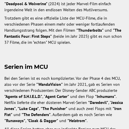
"Deadpool & Wolverine"
(2024) ist jeder Marvel-Film einfach
irgendeine Welt in den endlosen Weiten des Mutliversums.
Trotzdem gibt es eine offizielle Liste der MCU-Filme, die in
verschiedenen Phasen einem mehr oder weniger fortlaufenden
Handlungsstrang folgen. Mit den Filmen
"Thunderbolts"
und
"The
Fantastic Four: First Steps"
(beide im Jahr 2025) gibt es nun schon
37 Filme, die im "echten" MCU spielen.
Serien im MCU
Bei den Serien ist es noch komplizierter. Vor der Phase 4 des MCU,
also vor der Serie
"WandaVision"
im Jahr 2021, gab es Serien von
verschiedenen Produzenten: Der Disney-Sender ABC produzierte
"Agents of S.H.I.E.L.D."
, "
Agent Carter"
und den Flop
"Inhumans"
.
Netflix lieferte die eher düsteren Marvel-Serien
"Daredevil"
, "
Jessica
Jones"
,
"Luke Cage"
,
"The Punisher"
und auch zwei Flops mit
"Iron
Fist"
und
"The Defenders"
. Außerdem gab es noch Serien wie
"Runaways"
,
"Cloak & Dagger"
und
"Helstrom"
.
All diese Serien hatten aber nur indirekte Bezüge zum MCU der