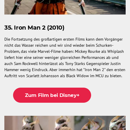
35. Iron Man 2 (2010)
Die Fortsetzung des großartigen ersten Films kann dem Vorgänger
nicht das Wasser reichen und wir sind wieder beim Schurken-
Problem, das viele Marvel-Filme haben: Mickey Rourke als Whiplash
liefert hier eine seiner weniger glorreichen Performances ab und
auch Sam Rockwell hinterlässt als Tony Starks Gegenspieler Justin
Hammer wenig Eindruck. Aber immerhin hat "Iron Man 2" den ersten
Auftritt von Scarlett Johansson als Black Widow im MCU zu bieten.
Zum Film bei Disney+