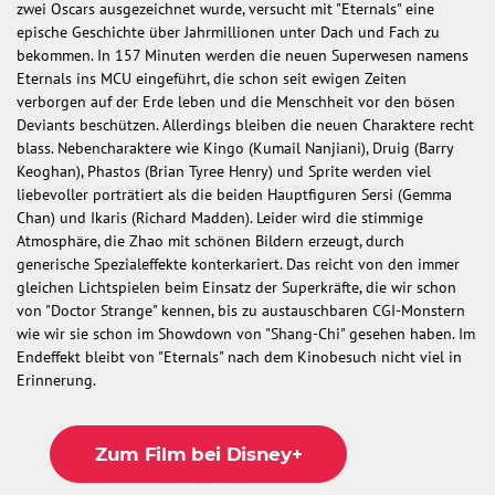
zwei Oscars ausgezeichnet wurde, versucht mit "Eternals" eine
epische Geschichte über Jahrmillionen unter Dach und Fach zu
bekommen. In 157 Minuten werden die neuen Superwesen namens
Eternals ins MCU eingeführt, die schon seit ewigen Zeiten
verborgen auf der Erde leben und die Menschheit vor den bösen
Deviants beschützen. Allerdings bleiben die neuen Charaktere recht
blass. Nebencharaktere wie Kingo (Kumail Nanjiani), Druig (Barry
Keoghan), Phastos (Brian Tyree Henry) und Sprite werden viel
liebevoller porträtiert als die beiden Hauptfiguren Sersi (Gemma
Chan) und Ikaris (Richard Madden). Leider wird die stimmige
Atmosphäre, die Zhao mit schönen Bildern erzeugt, durch
generische Spezialeffekte konterkariert. Das reicht von den immer
gleichen Lichtspielen beim Einsatz der Superkräfte, die wir schon
von "Doctor Strange" kennen, bis zu austauschbaren CGI-Monstern
wie wir sie schon im Showdown von "Shang-Chi" gesehen haben. Im
Endeffekt bleibt von "Eternals" nach dem Kinobesuch nicht viel in
Erinnerung.
Zum Film bei Disney+