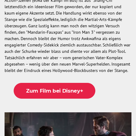
Action-Szenen (etwa der Kampf im Bus) ist aus "Shang-Chi"
letztendlich ein ideenloser Film geworden, der nur kopiert und
kaum eigene Akzente setzt. Die Handlung wirkt ebenso von der
Stange wie die Spezialeffekte, lediglich die Martial-Arts-Kämpfe
überzeugen. Ganz lustig kann man noch den witzigen Versuch
finden, den "Mandarin-Fauxpas" aus "Iron Man 3" vergessen zu
machen. Dennoch bleibt der Humor trotz Awkwafina als eigens
engagierter Comedy-Sidekick ziemlich austauschbar. Schließlich war
auch der Schurke wieder blass und diente vor allem als Plot-Tool.
Tatsächlich erfahren wir aber – vom generischen Vater-Komplex
abgesehen – wenig über den neuen Marvel-Superhelden. Insgesamt
bleibt der Eindruck eines Hollywood-Blockbusters von der Stange.
Zum Film bei Disney+