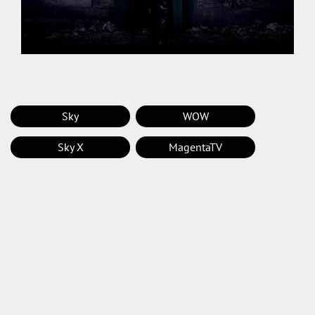
Sky
WOW
Sky X
MagentaTV