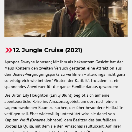
12. Jungle Cruise (2021)
Apropos Dwayne Johnson; Mit ihm als bekanntem Gesicht hat der
Maus-Konzern den zweiten Versuch gestartet, eine Attraktion aus
den Disney-Vergnügungsparks zu verfilmen – allerdings nicht ganz
so erfolgreich wie bei den "Piraten der Karibik". Trotzdem ist ein
spannendes Abenteuer für die ganze Familie daraus geworden:
Die Britin Lily Houghton (Emily Blunt) begibt sich auf eine
abenteuerliche Reise ins Amazonasgebiet, um dort nach einem
sagenumwobenen Baum zu suchen, der über besondere Heilkräfte
verfügen soll. Eher widerwillig unterstützt wird sie dabei von
Kapitän Wolff (Dwayne Johnson), dem Besitzer des baufälligen
Bootes La Quila, mit dem sie den Amazonas rauftuckert. Auf ihrer