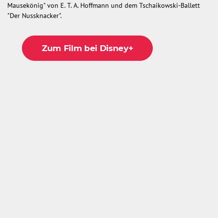
Mausekönig" von E. T. A. Hoffmann und dem Tschaikowski-Ballett
"Der Nussknacker".
Zum Film bei Disney+