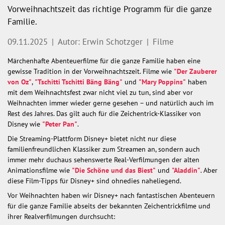
Vorweihnachtszeit das richtige Programm für die ganze
Familie.
09.11.2025
|
Autor: Erwin Schotzger
|
Filme
Märchenhafte Abenteuerfilme für die ganze Familie haben eine
gewisse Tradition in der Vorweihnachtszeit. Filme wie
"Der Zauberer
von Oz"
,
"Tschitti Tschitti Bäng Bäng"
und
"Mary Poppins"
haben
mit dem Weihnachtsfest zwar nicht viel zu tun, sind aber vor
Weihnachten immer wieder gerne gesehen – und natürlich auch im
Rest des Jahres. Das gilt auch für die Zeichentrick-Klassiker von
Disney wie
"Peter Pan"
.
Die Streaming-Plattform Disney+ bietet nicht nur diese
familienfreundlichen Klassiker zum Streamen an, sondern auch
immer mehr duchaus sehenswerte Real-Verfilmungen der alten
Animationsfilme wie
"Die Schöne und das Biest"
und
"Aladdin"
. Aber
diese Film-Tipps für Disney+ sind ohnedies naheliegend.
Vor Weihnachten haben wir Disney+ nach fantastischen Abenteuern
für die ganze Familie abseits der bekannten Zeichentrickfilme und
ihrer Realverfilmungen durchsucht: