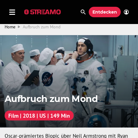
Entdecken
Home
Aufbruch zum Mond
Aufbruch zum Mond
Film | 2018 | US | 149 Min
Oscar-prämiertes Biopic über Neil Armstrong mit Ryan