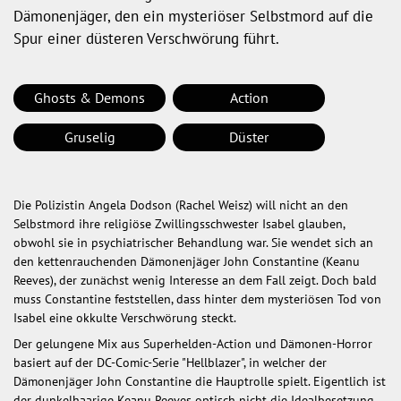
Dämonenjäger, den ein mysteriöser Selbstmord auf die
Spur einer düsteren Verschwörung führt.
Ghosts & Demons
Action
Gruselig
Düster
Die Polizistin Angela Dodson (Rachel Weisz) will nicht an den
Selbstmord ihre religiöse Zwillingsschwester Isabel glauben,
obwohl sie in psychiatrischer Behandlung war. Sie wendet sich an
den kettenrauchenden Dämonenjäger John Constantine (Keanu
Reeves), der zunächst wenig Interesse an dem Fall zeigt. Doch bald
muss Constantine feststellen, dass hinter dem mysteriösen Tod von
Isabel eine okkulte Verschwörung steckt.
Der gelungene Mix aus Superhelden-Action und Dämonen-Horror
basiert auf der DC-Comic-Serie "Hellblazer", in welcher der
Dämonenjäger John Constantine die Hauptrolle spielt. Eigentlich ist
der dunkelhaarige Keanu Reeves optisch nicht die Idealbesetzung