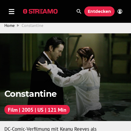
Entdecken
Home
Constantine
Constantine
Film | 2005 | US | 121 Min
DC-Comic-Verfilmung mit Keanu Reeves als