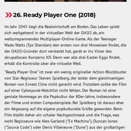
26. Ready Player One (2018)
Im Jahr 2045 liegt die Realwirtschaft am Boden. Das Leben spielt
sich weitgehend in der virtuellen Welt der OASIS ab, ein
weltumspannendes Multiplayer-Online-Game. Als der Teenager
Wade Watts (Tye Sheridan) den ersten von drei Hinweisen findet, die
der OASIS-Gründer dort versteckt hat, gerät er ins Visier des
skrupellosen Konzerns IOI. Denn wer alle drei Easter Eggs findet,
erhält die Kontrolle über die virtuelle Welt.
"Ready Player One" ist zwar ein wenig origineller Action-Blockbuster
von Star-Regisseur Steven Spielberg, der leider dem gleichnamigen
Roman von Ernest Cline nicht gerecht wird. Trotzdem sollte der Film
auf einer Cyberpunk-Watchlist nicht fehlen. Der Roman ist eine
geniale Hommage an die Popkultur der 80er-Jahre, insbesondere
der Filme und ersten Computerspiele. Bei Spielberg ist daraus eher
ein Abgesang auf die eigene popkulturelle Größe geworden. Beim
Film bleibt daher ein schaler Nachgeschmack und die Frage, was
wohl Regisseure wie Alex Garland ("Ex Machina"), Duncan Jones
("Source Code") oder Denis Villeneuve ("Dune") aus der großartigen