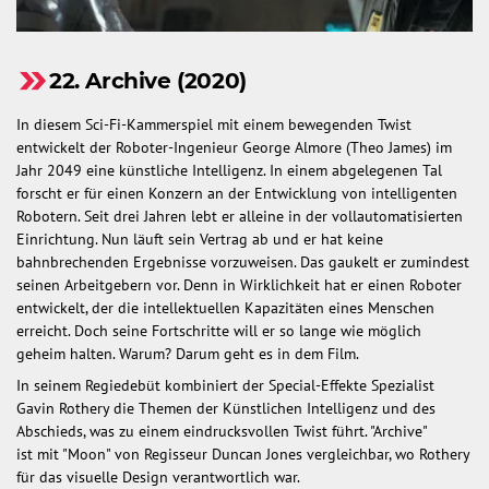
22. Archive (2020)
In diesem Sci-Fi-Kammerspiel mit einem bewegenden Twist
entwickelt der Roboter-Ingenieur George Almore (Theo James) im
Jahr 2049 eine künstliche Intelligenz. In einem abgelegenen Tal
forscht er für einen Konzern an der Entwicklung von intelligenten
Robotern. Seit drei Jahren lebt er alleine in der vollautomatisierten
Einrichtung. Nun läuft sein Vertrag ab und er hat keine
bahnbrechenden Ergebnisse vorzuweisen. Das gaukelt er zumindest
seinen Arbeitgebern vor. Denn in Wirklichkeit hat er einen Roboter
entwickelt, der die intellektuellen Kapazitäten eines Menschen
erreicht. Doch seine Fortschritte will er so lange wie möglich
geheim halten. Warum? Darum geht es in dem Film.
In seinem Regiedebüt kombiniert der Special-Effekte Spezialist
Gavin Rothery die Themen der Künstlichen Intelligenz und des
Abschieds, was zu einem eindrucksvollen Twist führt. "Archive"
ist mit "Moon" von Regisseur Duncan Jones vergleichbar, wo Rothery
für das visuelle Design verantwortlich war.