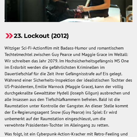
23. Lockout (2012)
Witziger Sci-Fi-Actionfilm mit Badass-Humor und romantischem
Techtelmechtel zwischen Guy Pearce und Maggie Grace im Weltall:
Wir schreiben das Jahr 2079. Im Hochsicherheitsgefängnis MS One
im Erdorbit werden die gefährlichsten Kriminellen im
Dauertiefschlaf für die Zeit ihrer Gefängnisstrafe auf Eis gelegt.
Während einer Sicherheits-Inspektion der idealistischen Tochter des
US-Präsidenten, Emilie Warnock (Maggie Grace), kann der völlig
durchgeknallte Gewalttäter Hydell (Joseph Gilgun) ausbrechen und
alle Insassen aus den Tiefschlafkammern befreien. Bald ist die
Raumstation unter Kontrolle der Gangster. An dieser Stelle kommt
der Ex-Regierungsagent Snow (Guy Pearce) ins Spiel: Er wird
unbemerkt auf der Raumstation eingeschleust, um die
verwöhnte Präsidenten-Tochter im Alleingang zu retten.
Was folgt, ist ein Cyberpunk-Action-Kracher mit Retro-Feeling und