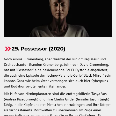
29. Possessor (2020)
Noch einmal Cronenberg, aber diesmal der Junior: Regisseur und
Drehbuchautor Brandon Cronenberg, Sohn von David Cronenberg,
hat mit "Possessor" eine beklemmende Sci-Fi-Dystopie abgeliefert,
die auch eine Episode der Techno-Paranoia-Serie "Black Mirror" sein
könnte. Ganz wie beim Vater vermengen sich auch hier Cyberpunk-
und Bodyhorror-Elemente miteinander.
Mit Hilfe von Hirnimplantaten sind die Auftragskillerin Tasya Vos
(Andrea Riseborough) und ihre Chefin Girder (Jennifer Jason Leigh)
fähig, in die Köpfe anderer Menschen einzudringen und ihre Körper
als ferngesteuerte Mordwaffen zu übernehmen. Im Zuge eines
neuen Auftrages sollen John Parse (Sean Bean), Chef eines IT-