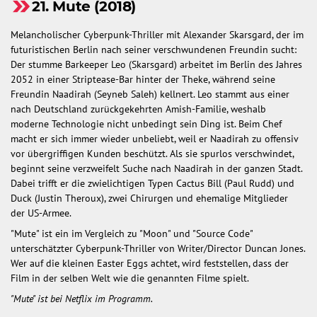
21. Mute (2018)
Melancholischer Cyberpunk-Thriller mit Alexander Skarsgard, der im
futuristischen Berlin nach seiner verschwundenen Freundin sucht:
Der stumme Barkeeper Leo (Skarsgard) arbeitet im Berlin des Jahres
2052 in einer Striptease-Bar hinter der Theke, während seine
Freundin Naadirah (Seyneb Saleh) kellnert. Leo stammt aus einer
nach Deutschland zurückgekehrten Amish-Familie, weshalb
moderne Technologie nicht unbedingt sein Ding ist. Beim Chef
macht er sich immer wieder unbeliebt, weil er Naadirah zu offensiv
vor übergriffigen Kunden beschützt. Als sie spurlos verschwindet,
beginnt seine verzweifelt Suche nach Naadirah in der ganzen Stadt.
Dabei trifft er die zwielichtigen Typen Cactus Bill (Paul Rudd) und
Duck (Justin Theroux), zwei Chirurgen und ehemalige Mitglieder
der US-Armee.
"Mute" ist ein im Vergleich zu "Moon" und "Source Code"
unterschätzter Cyberpunk-Thriller von Writer/Director Duncan Jones.
Wer auf die kleinen Easter Eggs achtet, wird feststellen, dass der
Film in der selben Welt wie die genannten Filme spielt.
"Mute" ist bei Netflix im Programm.