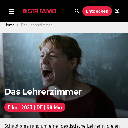
Entdecken
Home
Das Lehrerzimmer
Das Lehrerzimmer
Film | 2023 | DE | 98 Min
Schuldrama rund um eine idealistische Lehrerin, die an