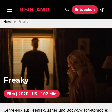
Entdecken
Home
Freaky
Freaky
Film | 2020 | US | 102 Min
Genre-Mix aus Teenie-Slasher und Body-Switch-Komödie: