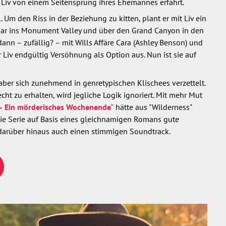
 Liv von einem Seitensprung ihres Ehemannes erfährt.
Um den Riss in der Beziehung zu kitten, plant er mit Liv ein
Paar ins Monument Valley und über den Grand Canyon in den
dann – zufällig? – mit Wills Affäre Cara (Ashley Benson) und
r Liv endgültig Versöhnung als Option aus. Nun ist sie auf
t, aber sich zunehmend in genretypischen Klischees verzettelt.
 zu erhalten, wird jegliche Logik ignoriert. Mit mehr Mut
 – Ein mörderisches Wochenende"
hätte aus "Wilderness"
ie Serie auf Basis eines gleichnamigen Romans gute
 darüber hinaus auch einen stimmigen Soundtrack.