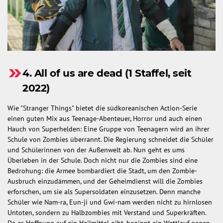
4. All of us are dead (1 Staffel, seit
2022)
Wie "Stranger Things" bietet die südkoreanischen Action-Serie
einen guten Mix aus Teenage-Abenteuer, Horror und auch einen
Hauch von Superhelden: Eine Gruppe von Teenagern wird an ihrer
Schule von Zombies überrannt. Die Regierung schneidet die Schüler
und Schülerinnen von der Außenwelt ab. Nun geht es ums
Überleben in der Schule. Doch nicht nur die Zombies sind eine
Bedrohung: die Armee bombardiert die Stadt, um den Zombie-
Ausbruch einzudämmen, und der Geheimdienst will die Zombies
erforschen, um sie als Supersoldaten einzusetzen. Denn manche
Schüler wie Nam-ra, Eun-ji und Gwi-nam werden nicht zu hirnlosen
Untoten, sondern zu Halbzombies mit Verstand und Superkräften.
Da es Hoffnung auf ein Heilmittel gibt, beginnt ein Wettlauf gegen