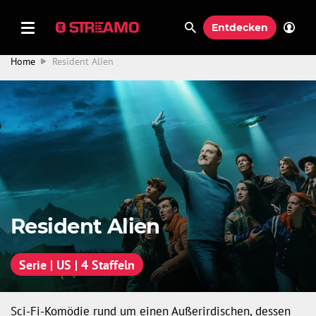
Entdecken
Home
Resident Alien
Resident Alien
Serie | US | 4 Staffeln
Sci-Fi-Komödie rund um einen Außerirdischen, dessen