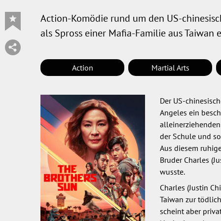
Action-Komödie rund um den US-chinesische
als Spross einer Mafia-Familie aus Taiwan 
Action
Martial Arts
Der US-chinesisch
Angeles ein besch
alleinerziehenden 
der Schule und so
Aus diesem ruhigen
Bruder Charles (Ju
wusste.
Charles (Justin Ch
Taiwan zur tödlic
scheint aber priva