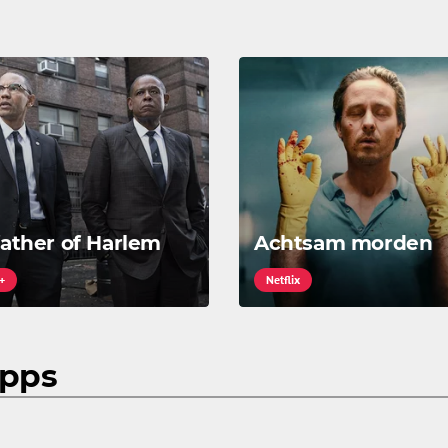
ather of Harlem
Achtsam morden
+
Netflix
ipps