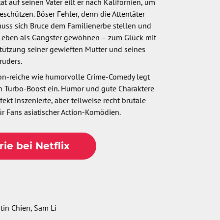
t auf seinen Vater eilt er nach Kalifornien, um
eschützen. Böser Fehler, denn die Attentäter
uss sich Bruce dem Familienerbe stellen und
 Leben als Gangster gewöhnen – zum Glück mit
rstützung seiner gewieften Mutter und seines
ruders.
on-reiche wie humorvolle Crime-Comedy legt
n Turbo-Boost ein. Humor und gute Charaktere
fekt inszenierte, aber teilweise recht brutale
für Fans asiatischer Action-Komödien.
rie bei Netflix
tin Chien, Sam Li