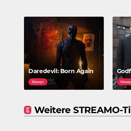
Daredevil: Born Again
Godf
Disney+
Disney
Weitere STREAMO-T