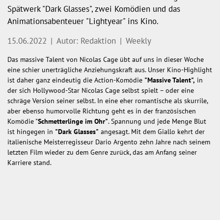
Spätwerk "Dark Glasses", zwei Komödien und das
Animationsabenteuer "Lightyear" ins Kino.
15.06.2022
|
Autor: Redaktion
|
Weekly
Das massive Talent von Nicolas Cage übt auf uns in dieser Woche
eine schier unerträgliche Anziehungskraft aus. Unser Kino-Highlight
ist daher ganz eindeutig die Action-Komödie
"Massive Talent",
in
der sich Hollywood-Star Nicolas Cage selbst spielt – oder eine
schräge Version seiner selbst. In eine eher romantische als skurrile,
aber ebenso humorvolle Richtung geht es in der französischen
Komödie "
Schmetterlinge im Ohr"
. Spannung und jede Menge Blut
ist hingegen in
"Dark Glasses"
angesagt. Mit dem Giallo kehrt der
italienische Meisterregisseur Dario Argento zehn Jahre nach seinem
letzten Film wieder zu dem Genre zurück, das am Anfang seiner
Karriere stand.