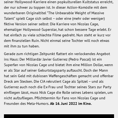
seiner Hollywood-Karriere einen popkulturellen Kultstatus erreicht,
der nur schwer zu toppen ist. In dieser Action-Komödie mit dem
wunderbaren Originaltitel "The Unbearable Weight of Massive
Talent" spielt Cage sich selbst – oder eine (mehr oder weniger)
fiktive Version seiner selbst: Die Karriere von Nicolas Cage,
ehemaliger Hollywood-Superstar, hat schon bessere Tage erlebt. Er
hat einfach zu viele schlechte Filme gedreht. Nun steht er kurz vor
dem finanziellen Ruin. Nicht einmal seine Tochter will noch etwas
mit ihm zu tun haben.
Gerade zum richtigen Zeitpunkt flattert ein verlockendes Angebot
ins Haus: Der Milliardär Javier Gutierrez (Pedro Pascal) ist ein
Superfan von Nicolas Cage und bietet ihm eine Million Dollar, wenn
er als Star auf seiner Geburtstagsparty auftaucht. Doch der Mann
hat sein Geld mit dubiosen Waffengeschäften gemacht und offenbar
Dreck am Stecken. Die CIA rekrutiert Cage als Spitzel – und als
Gutierrez auch noch die Ex-Frau und Tochter seines Stars zur Party
einfliegen lässt, muss Nick Cage die Rolle seines Lebens spielen, um
nicht aufzufliegen. Pflichttermin für Fans von Nicolas Cage und
Freunden des Meta-Humors.
Ab 16. Juni 2022 im Kino.