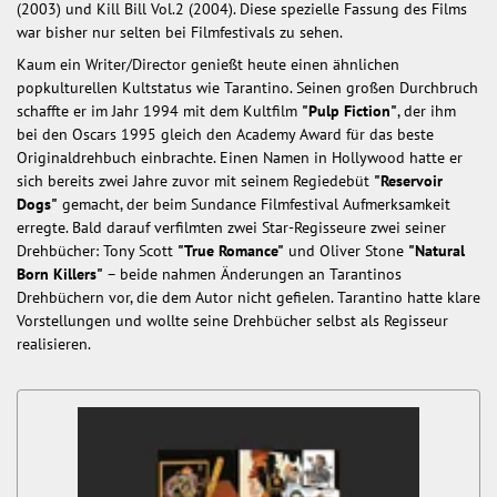
(2003) und Kill Bill Vol.2 (2004). Diese spezielle Fassung des Films
war bisher nur selten bei Filmfestivals zu sehen.
Kaum ein Writer/Director genießt heute einen ähnlichen
popkulturellen Kultstatus wie Tarantino. Seinen großen Durchbruch
schaffte er im Jahr 1994 mit dem Kultfilm
"Pulp Fiction"
, der ihm
bei den Oscars 1995 gleich den Academy Award für das beste
Originaldrehbuch einbrachte. Einen Namen in Hollywood hatte er
sich bereits zwei Jahre zuvor mit seinem Regiedebüt
"Reservoir
Dogs"
gemacht, der beim Sundance Filmfestival Aufmerksamkeit
erregte. Bald darauf verfilmten zwei Star-Regisseure zwei seiner
Drehbücher: Tony Scott
"True Romance"
und Oliver Stone
"Natural
Born Killers"
– beide nahmen Änderungen an Tarantinos
Drehbüchern vor, die dem Autor nicht gefielen. Tarantino hatte klare
Vorstellungen und wollte seine Drehbücher selbst als Regisseur
realisieren.