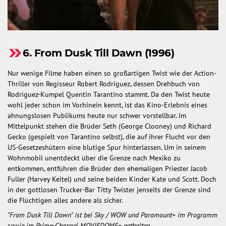
6. From Dusk Till Dawn (1996)
Nur wenige Filme haben einen so großartigen Twist wie der Action-
Thriller von Regisseur Robert Rodriguez, dessen Drehbuch von
Rodriguez-Kumpel Quentin Tarantino stammt. Da den Twist heute
wohl jeder schon im Vorhinein kennt, ist das Kino-Erlebnis eines
ahnungslosen Publikums heute nur schwer vorstellbar. Im
Mittelpunkt stehen die Brüder Seth (George Clooney) und Richard
Gecko (gespielt von Tarantino selbst), die auf ihrer Flucht vor den
US-Gesetzeshütern eine blutige Spur hinterlassen. Um in seinem
Wohnmobil unentdeckt über die Grenze nach Mexiko zu
entkommen, entführen die Brüder den ehemaligen Priester Jacob
Fuller (Harvey Keitel) und seine beiden Kinder Kate und Scott. Doch
in der gottlosen Trucker-Bar Titty Twister jenseits der Grenze sind
die Flüchtigen alles andere als sicher.
"From Dusk Till Dawn" ist bei Sky / WOW und Paramount+ im Programm
sowie im Prime-Channel MOVIEDOME+ enthalten.