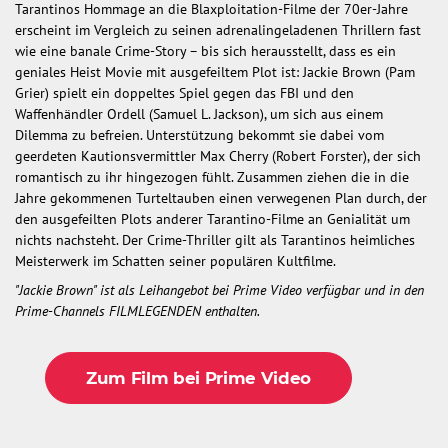
Tarantinos Hommage an die Blaxploitation-Filme der 70er-Jahre
erscheint im Vergleich zu seinen adrenalingeladenen Thrillern fast
wie eine banale Crime-Story – bis sich herausstellt, dass es ein
geniales Heist Movie mit ausgefeiltem Plot ist: Jackie Brown (Pam
Grier) spielt ein doppeltes Spiel gegen das FBI und den
Waffenhändler Ordell (Samuel L. Jackson), um sich aus einem
Dilemma zu befreien. Unterstützung bekommt sie dabei vom
geerdeten Kautionsvermittler Max Cherry (Robert Forster), der sich
romantisch zu ihr hingezogen fühlt. Zusammen ziehen die in die
Jahre gekommenen Turteltauben einen verwegenen Plan durch, der
den ausgefeilten Plots anderer Tarantino-Filme an Genialität um
nichts nachsteht. Der Crime-Thriller gilt als Tarantinos heimliches
Meisterwerk im Schatten seiner populären Kultfilme.
"Jackie Brown" ist als Leihangebot bei Prime Video verfügbar und in den
Prime-Channels FILMLEGENDEN enthalten.
Zum Film bei Prime Video