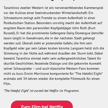
Tarantinos zweiter Western ist ein nervenzerfetzendes Kammerspiel
vor der Kulisse einer beeindruckenden Winterlandschaft: Ein
Schneesturm zwingt acht Fremde zu einem Aufenthalt in einer
Postkutschen-Station. Besonders unruhig macht der Aufenthalt auf
engstem Raum den paranoiden Kopfgeldjäger John Ruth (Kurt
Russell). Er hat die prominente Gefangene Daisy Domergue (Jennifer
Jason Leigh) in Gewahrsam, die in der nächsten Stadt gehängt
werden soll. Überall sieht er potenzielle Gefahr, die ihm sein
Kopfgeld oder gar sein Leben kosten könnte. Langsam heizt sich die
Stimmung in der Hütte auf, während draußen der Sturm tobt. Dabei
beweist Tarantino einmal mehr sein außergewöhnliches Talent für
skurille Geschichten, fesselnde Dialoge und die gekonnte Auswahl
seiner Schauspieler – und auch klassische Western-Fans kommen
nicht zu kurz: Ennio Morricone komponierte für "The Hateful Eight"
erstmals seit 34 Jahren wieder die komplette Filmmusik für einen
Film.
"The Hateful Eight" ist zurzeit bei Netflix im Programm.
Zum Film bei Netflix