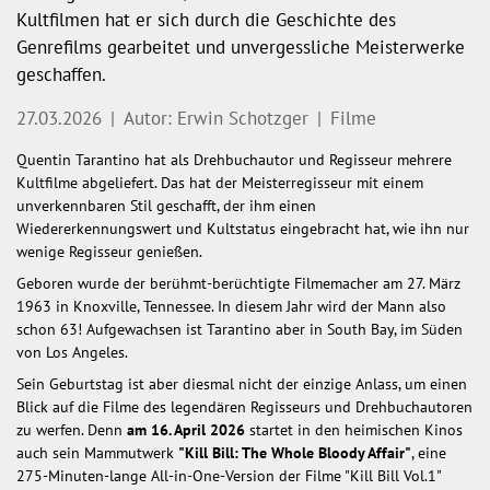
Kultfilmen hat er sich durch die Geschichte des
Genrefilms gearbeitet und unvergessliche Meisterwerke
geschaffen.
27.03.2026
|
Autor: Erwin Schotzger
|
Filme
Quentin Tarantino hat als Drehbuchautor und Regisseur mehrere
Kultfilme abgeliefert. Das hat der Meisterregisseur mit einem
unverkennbaren Stil geschafft, der ihm einen
Wiedererkennungswert und Kultstatus eingebracht hat, wie ihn nur
wenige Regisseur genießen.
Geboren wurde der berühmt-berüchtigte Filmemacher am 27. März
1963 in Knoxville, Tennessee. In diesem Jahr wird der Mann also
schon 63! Aufgewachsen ist Tarantino aber in South Bay, im Süden
von Los Angeles.
Sein Geburtstag ist aber diesmal nicht der einzige Anlass, um einen
Blick auf die Filme des legendären Regisseurs und Drehbuchautoren
zu werfen. Denn
am 16. April 2026
startet in den heimischen Kinos
auch sein Mammutwerk
"Kill Bill: The Whole Bloody Affair"
, eine
275-Minuten-lange All-in-One-Version der Filme "Kill Bill Vol.1"