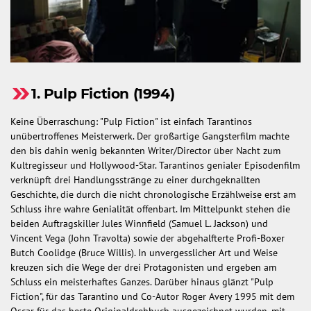
1. Pulp Fiction (1994)
Keine Überraschung: "Pulp Fiction" ist einfach Tarantinos
unübertroffenes Meisterwerk. Der großartige Gangsterfilm machte
den bis dahin wenig bekannten Writer/Director über Nacht zum
Kultregisseur und Hollywood-Star. Tarantinos genialer Episodenfilm
verknüpft drei Handlungsstränge zu einer durchgeknallten
Geschichte, die durch die nicht chronologische Erzählweise erst am
Schluss ihre wahre Genialität offenbart. Im Mittelpunkt stehen die
beiden Auftragskiller Jules Winnfield (Samuel L. Jackson) und
Vincent Vega (John Travolta) sowie der abgehalfterte Profi-Boxer
Butch Coolidge (Bruce Willis). In unvergesslicher Art und Weise
kreuzen sich die Wege der drei Protagonisten und ergeben am
Schluss ein meisterhaftes Ganzes. Darüber hinaus glänzt "Pulp
Fiction", für das Tarantino und Co-Autor Roger Avery 1995 mit dem
Oscar für das beste Originaldrehbuch ausgezeichnet wurden, mit