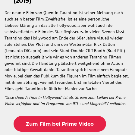
(2019)
Der neunte Film von Quentin Tarantino ist seiner Meinung nach
auch sein bester Film. Zweifelsfrei ist es eine persönliche
Liebeserklärung an das alte Hollywood, aber wohl auch der
selbstverliebteste Film des Star-Regisseurs. In vielen Szenen lässt
Tarantino das Hollywood am Ende der 60er-Jahre visuell wieder
auferstehen. Der Plot rund um den Western-Star Rick Dalton
(Leonardo DiCaprio) und sein Stunt-Double Cliff Booth (Brad Pitt)
ist nicht so ausgefeilt wie wir es von anderen Tarantino-Filmen
gewohnt sind. Die Handlung plätschert weitgehend ohne Action
oder blutiger Gewalt dahin. Tarantino spricht von einem Hangout-
Movie, bei dem das Publikum die Figuren im Film einfach begleitet,
mit ihnen abhängt wie mit Freunden. Erst im letzten Viertel des
Films geht Tarantino in üblicher Manier zur Sache.
"Once Upon A Time In Hollywood" ist als Stream zum Leihen bei Prime
Video verfügbar und im Programm von RTL+ und MagentaTV enthalten.
Zum Film bei Prime Video