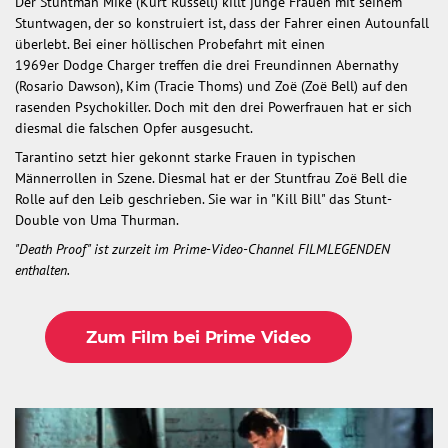
Der Stuntman Mike (Kurt Russell) killt junge Frauen mit seinem
Stuntwagen, der so konstruiert ist, dass der Fahrer einen Autounfall
überlebt. Bei einer höllischen Probefahrt mit einen
1969er Dodge Charger treffen die drei Freundinnen Abernathy
(Rosario Dawson), Kim (Tracie Thoms) und Zoë (Zoë Bell) auf den
rasenden Psychokiller. Doch mit den drei Powerfrauen hat er sich
diesmal die falschen Opfer ausgesucht.
Tarantino setzt hier gekonnt starke Frauen in typischen
Männerrollen in Szene. Diesmal hat er der Stuntfrau Zoë Bell die
Rolle auf den Leib geschrieben. Sie war in "Kill Bill" das Stunt-
Double von Uma Thurman.
"Death Proof" ist zurzeit im Prime-Video-Channel FILMLEGENDEN
enthalten.
Zum Film bei Prime Video