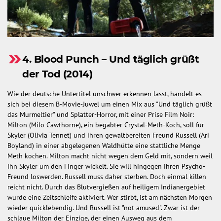
4. Blood Punch – Und täglich grüßt
der Tod (2014)
Wie der deutsche Untertitel unschwer erkennen lässt, handelt es
sich bei diesem B-Movie-Juwel um einen Mix aus "Und täglich grüßt
das Murmeltier" und Splatter-Horror, mit einer Prise Film Noir:
Milton (Milo Cawthorne), ein begabter Crystal-Meth-Koch, soll für
Skyler (Olivia Tennet) und ihren gewaltbereiten Freund Russell (Ari
Boyland) in einer abgelegenen Waldhütte eine stattliche Menge
Meth kochen. Milton macht nicht wegen dem Geld mit, sondern weil
ihn Skyler um den Finger wickelt. Sie will hingegen ihren Psycho-
Freund loswerden. Russell muss daher sterben. Doch einmal killen
reicht nicht. Durch das Blutvergießen auf heiligem Indianergebiet
wurde eine Zeitschleife aktiviert. Wer stirbt, ist am nächsten Morgen
wieder quicklebendig. Und Russell ist "not amused". Zwar ist der
schlaue Milton der Einzige, der einen Ausweg aus dem