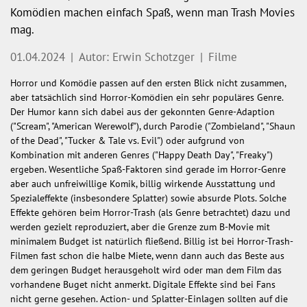
Komödien machen einfach Spaß, wenn man Trash Movies
mag.
01.04.2024
|
Autor: Erwin Schotzger
|
Filme
Horror und Komödie passen auf den ersten Blick nicht zusammen,
aber tatsächlich sind Horror-Komödien ein sehr populäres Genre.
Der Humor kann sich dabei aus der gekonnten Genre-Adaption
("Scream", "American Werewolf"), durch Parodie ("Zombieland", "Shaun
of the Dead", "Tucker & Tale vs. Evil") oder aufgrund von
Kombination mit anderen Genres ("Happy Death Day", "Freaky")
ergeben. Wesentliche Spaß-Faktoren sind gerade im Horror-Genre
aber auch unfreiwillige Komik, billig wirkende Ausstattung und
Spezialeffekte (insbesondere Splatter) sowie absurde Plots. Solche
Effekte gehören beim Horror-Trash (als Genre betrachtet) dazu und
werden gezielt reproduziert, aber die Grenze zum B-Movie mit
minimalem Budget ist natürlich fließend. Billig ist bei Horror-Trash-
Filmen fast schon die halbe Miete, wenn dann auch das Beste aus
dem geringen Budget herausgeholt wird oder man dem Film das
vorhandene Buget nicht anmerkt. Digitale Effekte sind bei Fans
nicht gerne gesehen. Action- und Splatter-Einlagen sollten auf die