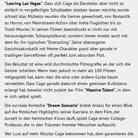
"Leaving Las Vegas"
. Dass sich Cage als Darsteller aber nicht so
einfach in vorgefertigte Schubladen stecken lassen möchte, wurde
schnell klar. Mühelos wurden die Genres gewechselt, von Romantik
zu Horror, von Mainstream-Action über Indie-Tragödien bis zu
Trash-Movies. In seinen Filmen beeindruckt er nicht nur mit
herausragender Schauspielkunst, sondern immer wieder auch mit
dem für ihn typischen "Overacting". Seine überzogene
Gesichtsakrobatik mit Meme-Charakter passt aber gerade in
trashigen Genrefilmen oft perfekt zum absurden Plot.
Das Resultat ist eine wild durchmischte Filmografie, an der sich die
Geister scheiden. Wenn man jedoch in mehr als 100 Filmen
mitgespielt hat, kann man die eine oder andere Gurke kaum
vermeiden. Dass Cage gerade dadurch einen gewissen Kultstatus
erlangt hat, beweist nicht zuletzt der Film
"Massive Talent"
, in dem
er sich selbst spielt.
Die surreale Komödie
"Dream Scenario"
bietet Anlass für einen Blick
auf die filmischen Highlights seiner Karriere. In dem Film, der
zurzeit in den heimischen Kinos läuft, spielt Cage einen College-
Professor, der in den Träumen fremder Menschen auftaucht.
Wer Lust auf mehr Nicolas Cage bekommen hat, dem garantieren die