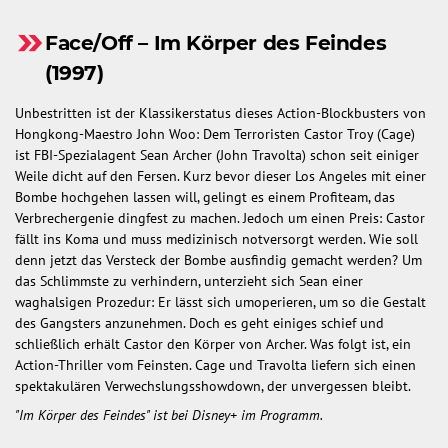
Face/Off – Im Körper des Feindes
(1997)
Unbestritten ist der Klassikerstatus dieses Action-Blockbusters von
Hongkong-Maestro John Woo: Dem Terroristen Castor Troy (Cage)
ist FBI-Spezialagent Sean Archer (John Travolta) schon seit einiger
Weile dicht auf den Fersen. Kurz bevor dieser Los Angeles mit einer
Bombe hochgehen lassen will, gelingt es einem Profiteam, das
Verbrechergenie dingfest zu machen. Jedoch um einen Preis: Castor
fällt ins Koma und muss medizinisch notversorgt werden. Wie soll
denn jetzt das Versteck der Bombe ausfindig gemacht werden? Um
das Schlimmste zu verhindern, unterzieht sich Sean einer
waghalsigen Prozedur: Er lässt sich umoperieren, um so die Gestalt
des Gangsters anzunehmen. Doch es geht einiges schief und
schließlich erhält Castor den Körper von Archer. Was folgt ist, ein
Action-Thriller vom Feinsten. Cage und Travolta liefern sich einen
spektakulären Verwechslungsshowdown, der unvergessen bleibt.
"Im Körper des Feindes" ist bei Disney+ im Programm.