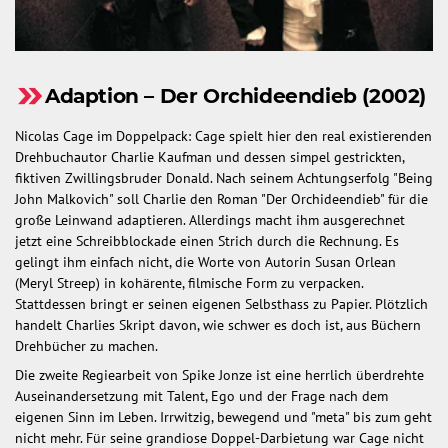
Adaption – Der Orchideendieb (2002)
Nicolas Cage im Doppelpack: Cage spielt hier den real existierenden
Drehbuchautor Charlie Kaufman und dessen simpel gestrickten,
fiktiven Zwillingsbruder Donald. Nach seinem Achtungserfolg "Being
John Malkovich" soll Charlie den Roman "Der Orchideendieb" für die
große Leinwand adaptieren. Allerdings macht ihm ausgerechnet
jetzt eine Schreibblockade einen Strich durch die Rechnung. Es
gelingt ihm einfach nicht, die Worte von Autorin Susan Orlean
(Meryl Streep) in kohärente, filmische Form zu verpacken.
Stattdessen bringt er seinen eigenen Selbsthass zu Papier. Plötzlich
handelt Charlies Skript davon, wie schwer es doch ist, aus Büchern
Drehbücher zu machen.
Die zweite Regiearbeit von Spike Jonze ist eine herrlich überdrehte
Auseinandersetzung mit Talent, Ego und der Frage nach dem
eigenen Sinn im Leben. Irrwitzig, bewegend und "meta" bis zum geht
nicht mehr. Für seine grandiose Doppel-Darbietung war Cage nicht