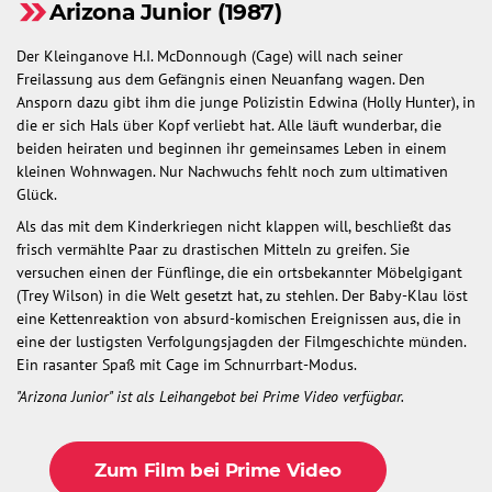
Arizona Junior (1987)
Der Kleinganove H.I. McDonnough (Cage) will nach seiner
Freilassung aus dem Gefängnis einen Neuanfang wagen. Den
Ansporn dazu gibt ihm die junge Polizistin Edwina (Holly Hunter), in
die er sich Hals über Kopf verliebt hat. Alle läuft wunderbar, die
beiden heiraten und beginnen ihr gemeinsames Leben in einem
kleinen Wohnwagen. Nur Nachwuchs fehlt noch zum ultimativen
Glück.
Als das mit dem Kinderkriegen nicht klappen will, beschließt das
frisch vermählte Paar zu drastischen Mitteln zu greifen. Sie
versuchen einen der Fünflinge, die ein ortsbekannter Möbelgigant
(Trey Wilson) in die Welt gesetzt hat, zu stehlen. Der Baby-Klau löst
eine Kettenreaktion von absurd-komischen Ereignissen aus, die in
eine der lustigsten Verfolgungsjagden der Filmgeschichte münden.
Ein rasanter Spaß mit Cage im Schnurrbart-Modus.
"Arizona Junior" ist als Leihangebot bei Prime Video verfügbar.
Zum Film bei Prime Video