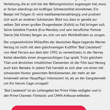
Verletzung, die er sich bei der Rettungsmission zugezogen hat, muss
er fortan allerdings ein kräftiges Schmerzmittel einnehmen. Ein
Rezept mit Folgen: Er wird medikamentenabhängig und probiert
sich auch an anderen Substanzen. Blöd nur, dass er gerade zur
selben Zeit einen großen Drogendealer (Xzibit) zu Fall bringen soll.
Seine Geliebte Frankie (Eva Mendes) und sein beruflicher Partner
Stevie (Val Kilmer) fangen an, sich um sein Wohlbefinden zu sorgen.
Der ungewöhnliche Milieufilm der deutschen Regie-Legende Werner
Herzog ist nicht mit dem gleichnamigen Kultfilm "Bad Lieutetant"
von Abel Ferrara aus dem Jahr 1992 zu verwechseln, in der Harvey
Keitel ebenfalls einen drogensüchtigen Cop spielt. Trotz gleichem
Titel und ähnlichen inhaltlichen Elementen ist der Film laut Herzog
auch kein Remake. In jedem Fall handelt es sich aber um einen mit
schwarzem Humor gewürzten Rohdiamanten, der mehr an der
Innenwelt seiner Hauptfigur interessiert ist, als an der Gangsterwelt
um ihn herum. Cage uncaged!
"Bad Lieutenant" ist als Leihangebot bei Prime Video verfügbar und in
den Prime-Channels Filmtastic und CNMA Arthouse enthalten.