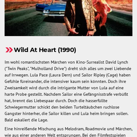
Wild At Heart (1990)
Im wohl romantischsten Märchen von Kino-Surrealist David Lynch
("Twin Peaks", "Mulholland Drive") dreht sich alles um zwei Liebende
auf Irrwegen. Lula Pace (Laura Dern) und Sailor Ripley (Cage) haben
Gefühle füreinander, die intensiver kaum sein könnten. Doch ihre
Zweisamkeit wird durch die intrigante Mutter von Lula auf eine
harte Probe gestellt. Nachdem Sailor eine Gefängnisstrafe verbüßt
hat, brennt das Liebespaar durch. Doch die hasserfüllte
Schwiegermutter schickt den beiden Turteltäubchen ruchlose
Gangster hinterher, die Sailor killen und Lula heim bringen sollen.
Bald eskaliert die Lage.
Eine hinreißende Mischung aus Melodram, Roadmovie und Märchen,
wie aus einer anderen Welt entsprungen. Bei den Filmfestspielen