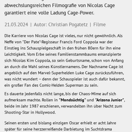
abwechslungsreichen Filmografie von Nicolas Cage
garantiert eine volle Ladung Cage-Power.
21.03.2024
|
Autor: Christian Pogatetz
|
Filme
Die Karriere von Nicolas Cage ist vieles, nur nicht gewöhnlich. Als
Neffe von "Der Pate"-Regisseur Francis Ford Coppola war der
Einstieg ins Schauspielgeschäft in den frühen 80ern für ihn eine
Leichtigkeit. Vom Erbe seines Familienstammbaums emanzipierte
sich Nicolas Kim Coppola, so sein Geburtsname, schon von Anfang
an durch die Wahl seines Künstlernamens. Der Nachname Cage ist
angeblich auf den Marvel-Superhelden Luke Cage zurückzuführen,
was nicht wundert – denn der Schauspieler ist auch dafür bekannt,
ein großer Fan des Comic-Helden Superman zu sein.
Es dauerte jedenfalls nicht lange, bis der Chaos-Mime auf sich
aufmerksam machte. Rollen in
"Mondsüchtig"
und
"Arizona Junior"
,
beide im Jahr 1987 erschienen, verwandelten ihn über Nacht zum
Shooting-Star in Hollywood.
Seinen ersten und bislang einzigen Oscar erhielt er acht Jahre
später für seine herzzerreißende Darbietung im Suchtdrama