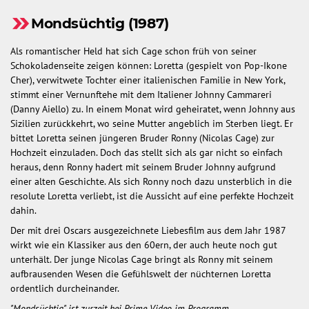
Mondsüchtig (1987)
Als romantischer Held hat sich Cage schon früh von seiner
Schokoladenseite zeigen können: Loretta (gespielt von Pop-Ikone
Cher), verwitwete Tochter einer italienischen Familie in New York,
stimmt einer Vernunftehe mit dem Italiener Johnny Cammareri
(Danny Aiello) zu. In einem Monat wird geheiratet, wenn Johnny aus
Sizilien zurückkehrt, wo seine Mutter angeblich im Sterben liegt. Er
bittet Loretta seinen jüngeren Bruder Ronny (Nicolas Cage) zur
Hochzeit einzuladen. Doch das stellt sich als gar nicht so einfach
heraus, denn Ronny hadert mit seinem Bruder Johnny aufgrund
einer alten Geschichte. Als sich Ronny noch dazu unsterblich in die
resolute Loretta verliebt, ist die Aussicht auf eine perfekte Hochzeit
dahin.
Der mit drei Oscars ausgezeichnete Liebesfilm aus dem Jahr 1987
wirkt wie ein Klassiker aus den 60ern, der auch heute noch gut
unterhält. Der junge Nicolas Cage bringt als Ronny mit seinem
aufbrausenden Wesen die Gefühlswelt der nüchternen Loretta
ordentlich durcheinander.
"Mondsüchtig" ist zurzeit bei Prime Video im Programm.