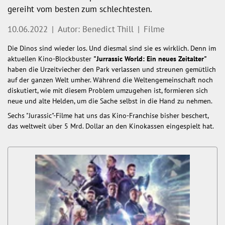
gereiht vom besten zum schlechtesten.
10.06.2022
|
Autor: Benedict Thill
|
Filme
Die Dinos sind wieder los. Und diesmal sind sie es wirklich. Denn im
aktuellen Kino-Blockbuster
"Jurrassic World: Ein neues Zeitalter"
haben die Urzeitviecher den Park verlassen und streunen gemütlich
auf der ganzen Welt umher. Während die Weltengemeinschaft noch
diskutiert, wie mit diesem Problem umzugehen ist, formieren sich
neue und alte Helden, um die Sache selbst in die Hand zu nehmen.
Sechs "Jurassic"-Filme hat uns das Kino-Franchise bisher beschert,
das weltweit über 5 Mrd. Dollar an den Kinokassen eingespielt hat.