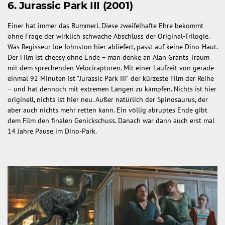
6. Jurassic Park III (2001)
Einer hat immer das Bummerl. Diese zweifelhafte Ehre bekommt
ohne Frage der wirklich schwache Abschluss der Original-Trilogie.
Was Regisseur Joe Johnston hier abliefert, passt auf keine Dino-Haut.
Der Film ist cheesy ohne Ende – man denke an Alan Grants Traum
mit dem sprechenden Velociraptoren. Mit einer Laufzeit von gerade
einmal 92 Minuten ist "Jurassic Park III"
der kürzeste Film der Reihe
– und hat dennoch mit extremen Längen zu kämpfen. Nichts ist hier
originell, nichts ist hier neu. Außer natürlich der Spinosaurus, der
aber auch nichts mehr retten kann. Ein völlig abruptes Ende gibt
dem Film den finalen Genickschuss. Danach war dann auch erst mal
14 Jahre Pause im Dino-Park.