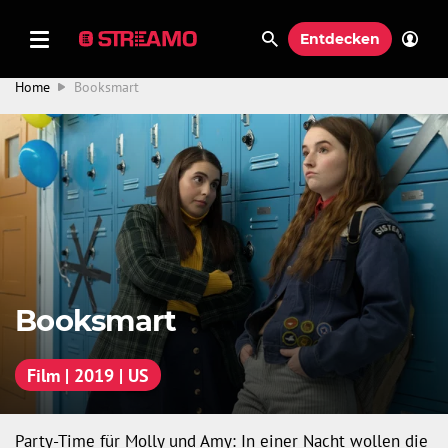
Entdecken
Home
Booksmart
Booksmart
Film | 2019 | US
Party-Time für Molly und Amy: In einer Nacht wollen die