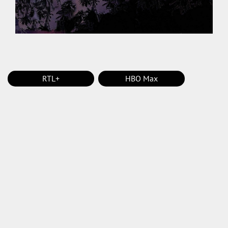
RTL+
HBO Max