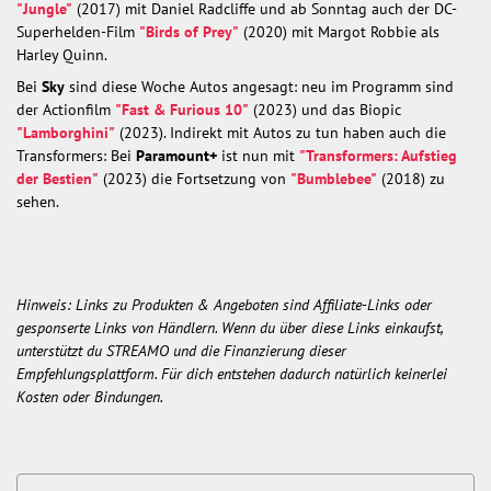
"Jungle"
(2017) mit Daniel Radcliffe und ab Sonntag auch der DC-
Superhelden-Film
"Birds of Prey"
(2020) mit Margot Robbie als
Harley Quinn.
Bei
Sky
sind diese Woche Autos angesagt: neu im Programm sind
der Actionfilm
"Fast & Furious 10"
(2023) und das Biopic
"Lamborghini"
(2023). Indirekt mit Autos zu tun haben auch die
Transformers: Bei
Paramount+
ist nun mit
"Transformers: Aufstieg
der Bestien"
(2023) die Fortsetzung von
"Bumblebee"
(2018) zu
sehen.
Hinweis: Links zu Produkten & Angeboten sind Affiliate-Links oder
gesponserte Links von Händlern. Wenn du über diese Links einkaufst,
unterstützt du STREAMO und die Finanzierung dieser
Empfehlungsplattform. Für dich entstehen dadurch natürlich keinerlei
Kosten oder Bindungen.