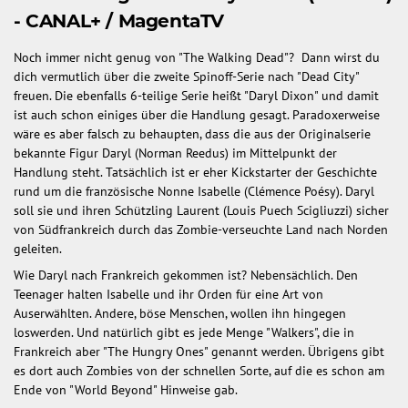
- CANAL+ / MagentaTV
Noch immer nicht genug von "The Walking Dead"? Dann wirst du
dich vermutlich über die zweite Spinoff-Serie nach "Dead City"
freuen. Die ebenfalls 6-teilige Serie heißt "Daryl Dixon" und damit
ist auch schon einiges über die Handlung gesagt. Paradoxerweise
wäre es aber falsch zu behaupten, dass die aus der Originalserie
bekannte Figur Daryl (Norman Reedus) im Mittelpunkt der
Handlung steht. Tatsächlich ist er eher Kickstarter der Geschichte
rund um die französische Nonne Isabelle (Clémence Poésy). Daryl
soll sie und ihren Schützling Laurent (Louis Puech Scigliuzzi) sicher
von Südfrankreich durch das Zombie-verseuchte Land nach Norden
geleiten.
Wie Daryl nach Frankreich gekommen ist? Nebensächlich. Den
Teenager halten Isabelle und ihr Orden für eine Art von
Auserwählten. Andere, böse Menschen, wollen ihn hingegen
loswerden. Und natürlich gibt es jede Menge "Walkers", die in
Frankreich aber "The Hungry Ones" genannt werden. Übrigens gibt
es dort auch Zombies von der schnellen Sorte, auf die es schon am
Ende von "World Beyond" Hinweise gab.