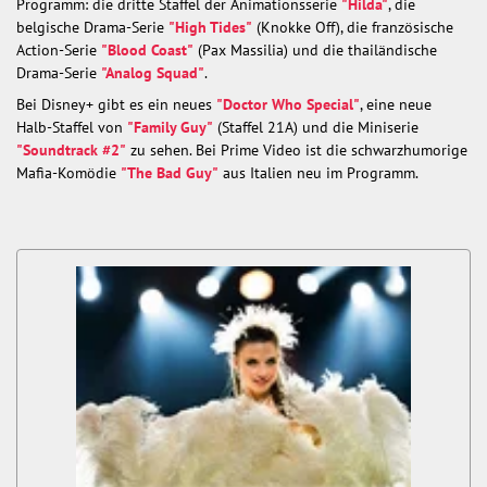
Programm: die dritte Staffel der Animationsserie
"Hilda"
, die
belgische Drama-Serie
"High Tides"
(Knokke Off), die französische
Action-Serie
"Blood Coast"
(Pax Massilia) und die thailändische
Drama-Serie
"Analog Squad"
.
Bei Disney+ gibt es ein neues
"Doctor Who Special"
, eine neue
Halb-Staffel von
"Family Guy"
(Staffel 21A) und die Miniserie
"Soundtrack #2"
zu sehen. Bei Prime Video ist die schwarzhumorige
Mafia-Komödie
"The Bad Guy"
aus Italien neu im Programm.