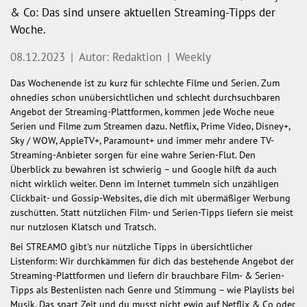
& Co: Das sind unsere aktuellen Streaming-Tipps der
Woche.
08.12.2023
|
Autor: Redaktion
|
Weekly
Das Wochenende ist zu kurz für schlechte Filme und Serien. Zum
ohnedies schon unübersichtlichen und schlecht durchsuchbaren
Angebot der Streaming-Plattformen, kommen jede Woche neue
Serien und Filme zum Streamen dazu. Netflix, Prime Video, Disney+,
Sky / WOW, AppleTV+, Paramount+ und immer mehr andere TV-
Streaming-Anbieter sorgen für eine wahre Serien-Flut. Den
Überblick zu bewahren ist schwierig – und Google hilft da auch
nicht wirklich weiter. Denn im Internet tummeln sich unzähligen
Clickbait- und Gossip-Websites, die dich mit übermäßiger Werbung
zuschütten. Statt nützlichen Film- und Serien-Tipps liefern sie meist
nur nutzlosen Klatsch und Tratsch.
Bei STREAMO gibt's nur nützliche Tipps in übersichtlicher
Listenform: Wir durchkämmen für dich das bestehende Angebot der
Streaming-Plattformen und liefern dir brauchbare Film- & Serien-
Tipps als Bestenlisten nach Genre und Stimmung – wie Playlists bei
Musik. Das spart Zeit und du musst nicht ewig auf Netflix & Co oder