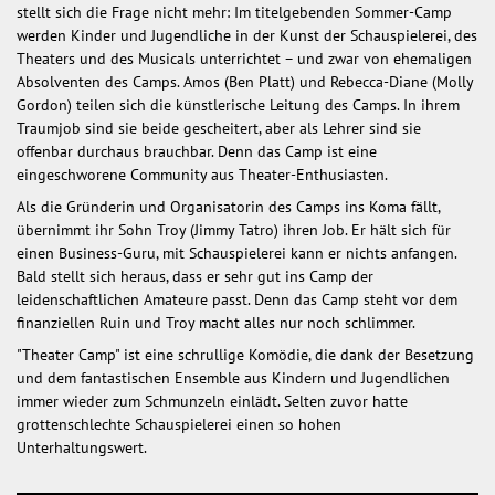
stellt sich die Frage nicht mehr: Im titelgebenden Sommer-Camp
werden Kinder und Jugendliche in der Kunst der Schauspielerei, des
Theaters und des Musicals unterrichtet – und zwar von ehemaligen
Absolventen des Camps. Amos (Ben Platt) und Rebecca-Diane (Molly
Gordon) teilen sich die künstlerische Leitung des Camps. In ihrem
Traumjob sind sie beide gescheitert, aber als Lehrer sind sie
offenbar durchaus brauchbar. Denn das Camp ist eine
eingeschworene Community aus Theater-Enthusiasten.
Als die Gründerin und Organisatorin des Camps ins Koma fällt,
übernimmt ihr Sohn Troy (Jimmy Tatro) ihren Job. Er hält sich für
einen Business-Guru, mit Schauspielerei kann er nichts anfangen.
Bald stellt sich heraus, dass er sehr gut ins Camp der
leidenschaftlichen Amateure passt. Denn das Camp steht vor dem
finanziellen Ruin und Troy macht alles nur noch schlimmer.
"Theater Camp" ist eine schrullige Komödie, die dank der Besetzung
und dem fantastischen Ensemble aus Kindern und Jugendlichen
immer wieder zum Schmunzeln einlädt. Selten zuvor hatte
grottenschlechte Schauspielerei einen so hohen
Unterhaltungswert.